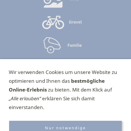
►
Impressum
Wir verwenden Cookies um unsere Website zu
►
Datenschutzerklärung
optimieren und Ihnen das
bestmögliche
►
E-Mail schreiben
Online-Erlebnis
zu bieten. Mit dem Klick auf
„Alle erlauben“
erklären Sie sich damit
►
Cookies
einverstanden.
►
Bildquellen
►
Anfahrt
Nur notwendige