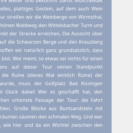
Jahre weiter und bekommt damit Muschelkalk
helles, plattiges Gestein, auf dem auch Wein
our streifen wir die Weinberge von Wirmsthal,
schönen Waldweg den Wittelsbacher Turm und
kt der Strecke erreichen, Die Aussicht über
auf die Schwarzen Berge und den Kreuzberg
hoffen wir natürlich ganz grundsätzlich, dass
ist. Wer meint, so etwas sei nichts für einen
stens auf dieser Tour seinen Standpunkt
die Ruine (dieses Mal wirklich Ruine) der
 wurde, muss der Golfplatz Bad Kissingen
el Glück dabei! Wer es geschafft hat, den
chen schönste Passage der Tour: die Fahrt
öhlen. Große Blöcke aus Buntsandstein mit
hlräumen säumen den schmalen Weg. Und wer
t, wie hier und da ein Wichtel zwischen den