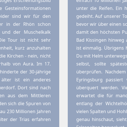
utiges Erscheinungsbild
einfach 10 Millionen 
ie Gesteinsformationen
unter die Reifen. Ein 
eider sind wir für den
gedeiht. Auf unserer T
ier in der Rhön schon
bevor wir über einen 
n und der Muschelkalk
damit den höchsten Pun
ie Tour ist nicht sehr
Bad Kissingen hinweg 
nheit, kurz anzuhalten
ist einmalig. Übrigens 
e Kirchen - nein, nicht
Du mit Helm unterwegs b
halb von Aura. Im 17.
selbst, sollte späte
rhinderte der 30-jährige
überprüfen. Nachdem 
 älter ist ein anderes
Eyringsburg passiert
uerdorf. Dort sind nach
überquert werden. Vi
ten aus dem Mittleren
erwartet die für man
den sich die Spuren von
entlang der Wichtelh
nau 230 Millionen Jahren
vielen Spalten und Ho
ter der Trias erfahren
genau hinschaut, sieh