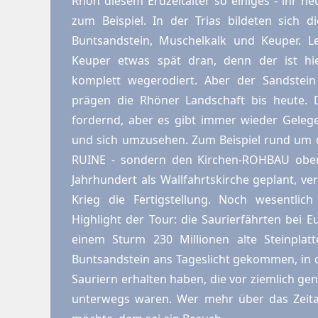
Rhön diesem Erdzeitalter so einiges - ihr he
zum Beispiel. In der Trias bildeten sich d
Buntsandstein, Muschelkalk und Keuper. L
Keuper etwas spät dran, denn der ist h
komplett wegerodiert. Aber der Sandstei
prägen die Rhöner Landschaft bis heute. D
fordernd, aber es gibt immer wieder Gelege
und sich umzusehen. Zum Beispiel rund um di
RUINE - sondern den Kirchen-ROHBAU ober
Jahrhundert als Wallfahrtskirche geplant, ve
Krieg die Fertigstellung. Noch wesentlich
Highlight der Tour: die Saurierfährten bei E
einem Sturm 230 Millionen alte Steinplat
Buntsandstein ans Tageslicht gekommen, in 
Sauriern erhalten haben, die vor ziemlich ge
unterwegs waren. Wer mehr über das Zeital