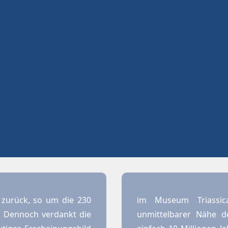
e zurück, so um die 230
im Museum Triassic
. Dennoch verdankt die
unmittelbarer Nähe d