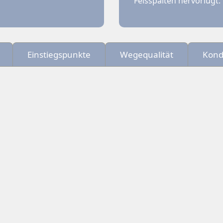
Felsspalten hervorlugt.
Einstiegspunkte
Wegequalität
Kond