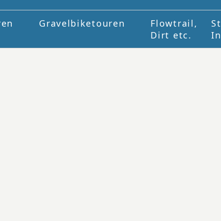
ren
Gravelbiketouren
Flowtrail,
S
Dirt etc.
I