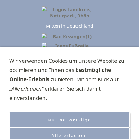
Mitten in Deutschland
►
Impressum
Wir verwenden Cookies um unsere Website zu
►
Datenschutzerklärung
optimieren und Ihnen das
bestmögliche
►
E-Mail schreiben
Online-Erlebnis
zu bieten. Mit dem Klick auf
„Alle erlauben“
erklären Sie sich damit
►
Cookies
einverstanden.
►
Bildquellen
►
Anfahrt
Nur notwendige
|
Download gps-Tracks
: |
alle Mountainbikestrecken
|
alle
►
►
Alle erlauben
Gravelstrecken
|
alle Familienstrecken
|
►